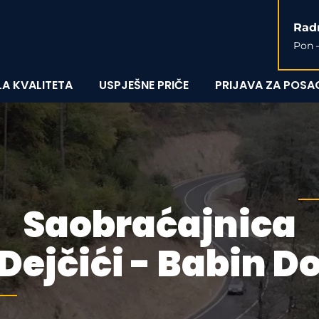
Rad
Pon –
A KVALITETA
USPJEŠNE PRIČE
PRIJAVA ZA POSA
Saobraćajnica
Dejčići - Babin D