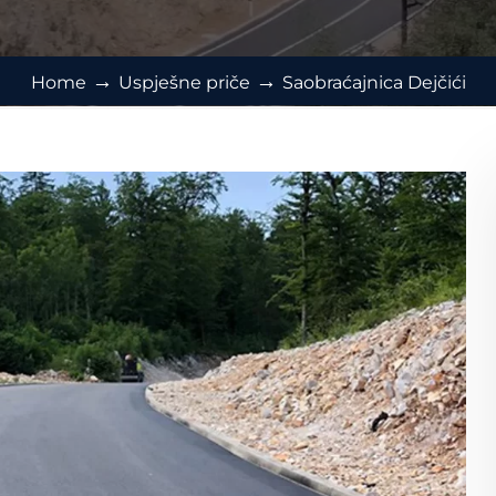
→
→
Home
Uspješne priče
Saobraćajnica Dejčići
Neophodno
Ovi kolačići
nisu izborni.
Potrebni su za
funkcioniranje
web stranice.
Statistika
Kako bismo
poboljšali
funkcionalnost