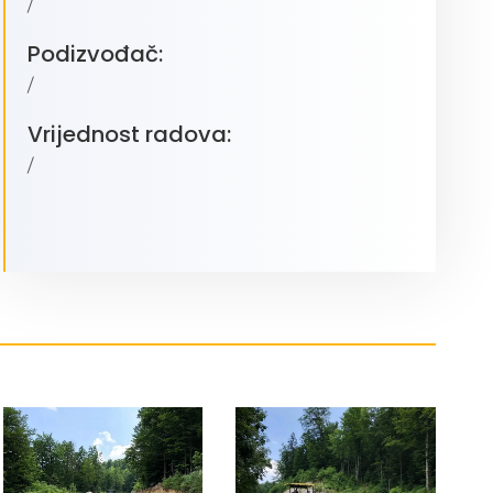
/
Podizvođač:
/
Vrijednost radova:
/