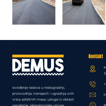
Kontakt
M
S
+
Izvođenje radova u niskogradnji,
proizvodnja, transport i ugradnja svih
i
vrsta asfaltnih masa, usluge iz oblasti
geodezije, labaratorijske usluge.
P