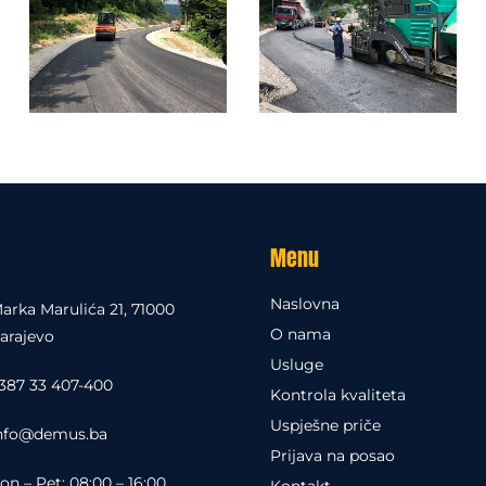
nestati s
web
stranice.
Marketing
Dijeljenjem
vaših
interesovanja i
ponašanja
dok
posjećujete
Menu
našu stranicu,
povećavate
šanse da
Naslovna
arka Marulića 21, 71000
vidite
personalizirani
O nama
arajevo
sadržaj i
Usluge
ponude.
387 33 407-400
Kontrola kvaliteta
Uspješne priče
nfo@demus.ba
Prijava na posao
on – Pet: 08:00 – 16:00
Kontakt