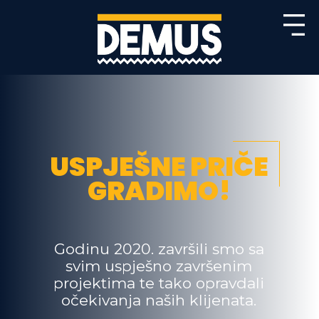
USPJEŠNE PRIČE
GRADIMO!
Godinu 2020. završili smo sa
svim uspješno završenim
projektima te tako opravdali
očekivanja naših klijenata.