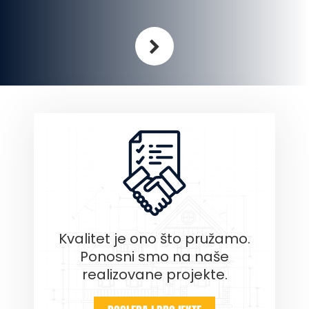
Neophodno
Ovi kolačići
nisu izborni.
Potrebni su za
funkcioniranje
web stranice.
Kvalitet je ono što pružamo.
Ponosni smo na naše
Statistika
realizovane projekte.
Kako bismo
poboljšali
funkcionalnost