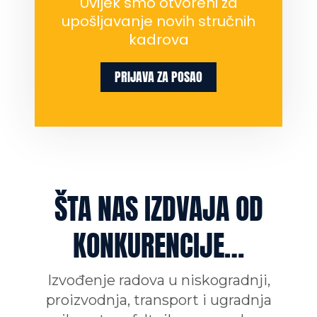
Uvijek smo otvoreni za
nestati s
web
upošljavanje novih stručnih
stranice.
kadrova
Marketing
PRIJAVA ZA POSAO
Dijeljenjem
vaših
interesovanja i
ponašanja
dok
posjećujete
našu stranicu,
povećavate
šanse da
ŠTA NAS IZDVAJA OD
vidite
personalizirani
sadržaj i
KONKURENCIJE…
ponude.
Izvođenje radova u niskogradnji,
proizvodnja, transport i ugradnja