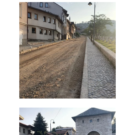
nestati s
web
stranice.
Marketing
Dijeljenjem
vaših
interesovanja i
ponašanja
dok
posjećujete
našu stranicu,
povećavate
šanse da
vidite
personalizirani
sadržaj i
ponude.